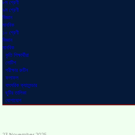
৮ম শ্রেণী
৯ম শ্রেণী
বিজ্ঞান
মানবিক
১০ শ্রেণী
বিজ্ঞান
মানবিক
কৃতি শিক্ষার্থীরা
নোটিশ
পরীক্ষার রুটিন
ফলাফল
বাৎসরিক ক্যালেন্ডার
ছুটির তালিকা
যোগাযোগ
23 November 2025