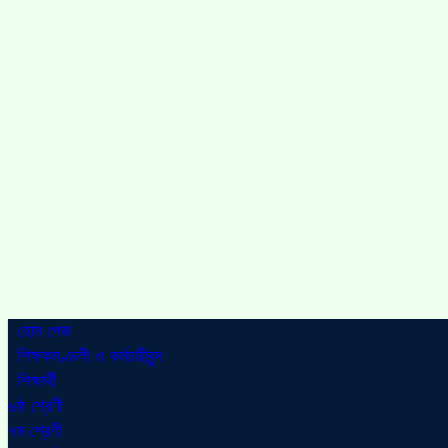
হোম পেজ
শিক্ষকমণ্ডলী ও কর্মচারীবৃন্দ
শিক্ষার্থী
৬ষ্ঠ শ্রেণী
৭ম শ্রেণী