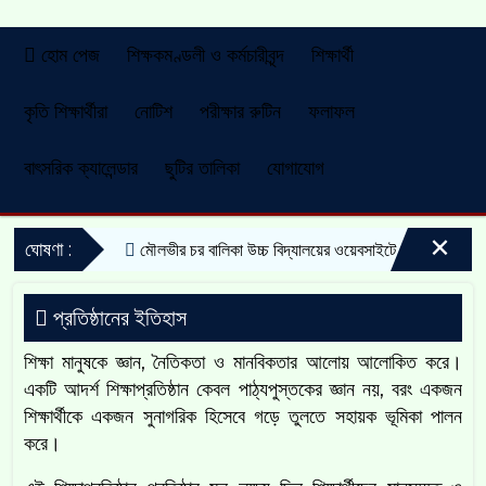
হোম পেজ
শিক্ষকমণ্ডলী ও কর্মচারীবৃন্দ
শিক্ষার্থী
কৃতি শিক্ষার্থীরা
নোটিশ
পরীক্ষার রুটিন
ফলাফল
বাৎসরিক ক্যালেন্ডার
ছুটির তালিকা
যোগাযোগ
×
ঘোষণা :
মৌলভীর চর বালিকা উচ্চ বিদ্যালয়ের ওয়েবসাইটে আপনাকে স্বাগতম
প্রতিষ্ঠানের ইতিহাস
শিক্ষা মানুষকে জ্ঞান, নৈতিকতা ও মানবিকতার আলোয় আলোকিত করে।
একটি আদর্শ শিক্ষাপ্রতিষ্ঠান কেবল পাঠ্যপুস্তকের জ্ঞান নয়, বরং একজন
শিক্ষার্থীকে একজন সুনাগরিক হিসেবে গড়ে তুলতে সহায়ক ভূমিকা পালন
করে।